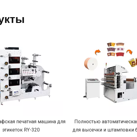
укты
ью автоматическая машина
Стиральная машина для 
ечки и штамповки бумажных