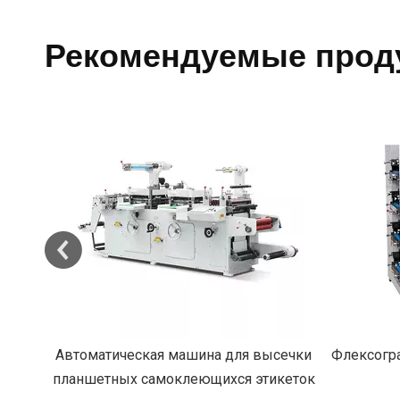
Рекомендуемые прод
сечки
Флексографская печатная машина для
Полност
икеток
этикеток RY-320
для выс