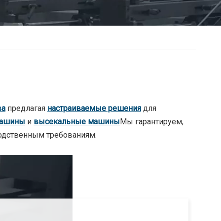
ва
предлагая
настраиваемые решения
для
машины
и
высекальные машины
Мы гарантируем,
водственным требованиям.