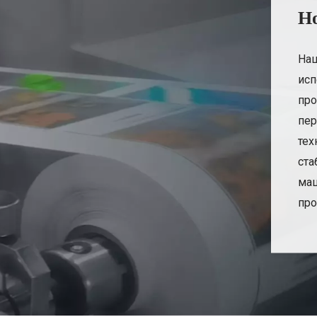
Н
Наш
исп
про
пер
тех
ста
маш
про