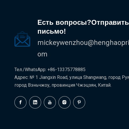
Есть вопросы?Отправить
письмо!
mickeywenzhou@henghaoprin
om
Тел./WhatsApp: +86-13375778885
Адрес: № 1 Jiangxin Road, улица Shangwang, город Руя
город Вэньчжоу, провинция Чжэцзян, Китай.