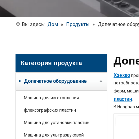
Вы здесь:
Дом
»
Продукты
»
Допечатное обор
Доп
Категория продукта
Хэнхао
про
Допечатное оборудование
потребносте
форм, маши
Машина для изготовления
пластин
.
В Henghao 
флексографских пластин
Машина для установки пластин
Машина для ультразвуковой