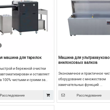
ая машина для тарелок
Машина для ультразвуково
анилоксовых валков
быстрой и бережной очистки
Экономичное и практичное чи
автоматизирован и оставляет
оборудование с множеством
а 100% чистыми и сухими за
замечательных функций.
ткое время.
● Маленький и изысканный, про
ой очистке легко повредить
Расследование
Расследование
эксплуатации.
орму.С точки зрения здоровья
● Безопасная и эффективная о
ости этот подход требует много
анилоксового валика.
часто проблематичен.Основная