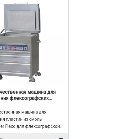
● Подвесной тип конструкции,
ератора должна быть
и опциональный между одноча
​​на процесс печати и
двухчастотным.
 к печати.
 все типы чернил, и эта машина
ена для экологически чистой
чественная машина для
ения флексографских
ественная машина для
ия пластин из смолы
er Flexo для флексографской
машины