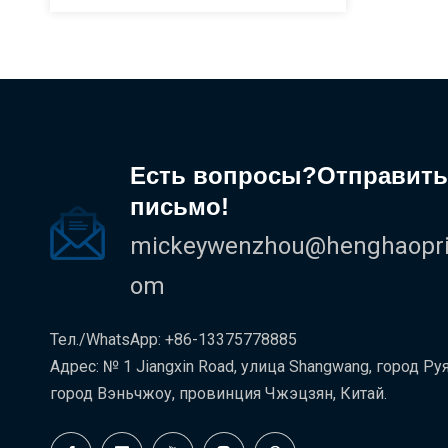
Есть вопросы?Отправить
письмо!
mickeywenzhou@henghaoprin
om
Тел./WhatsApp: +86-13375778885
Адрес: № 1 Jiangxin Road, улица Shangwang, город Руя
город Вэньчжоу, провинция Чжэцзян, Китай.