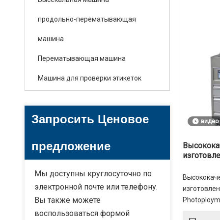
энергия оп
направлена 
продольно-перематывающая
подготовку
машина
● Возможны
предназнач
Перематывающая машина
очистки.
Машина для проверки этикеток
Запросить Ценовое
видео
предложение
Высокока
изготовл
пластин
Мы доступны круглосуточно по
Высококач
электронной почте или телефону.
изготовлен
Вы также можете
Photoploym
печатной 
воспользоваться формой