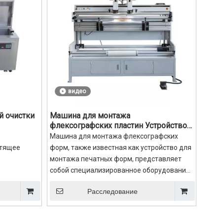
видео
й очистки
Машина для монтажа
флексографских пластин Устройство
для монтажа печатных форм
Машина для монтажа флексографских
стящее
форм, также известная как устройство для
монтажа печатных форм, представляет
собой специализированное оборудование,
стой в
используемое в процессе флексографской
Расследование
печати.Флексографическая печать —
чистка
популярный метод печати на различных
материалах, таких как бумага, картон,