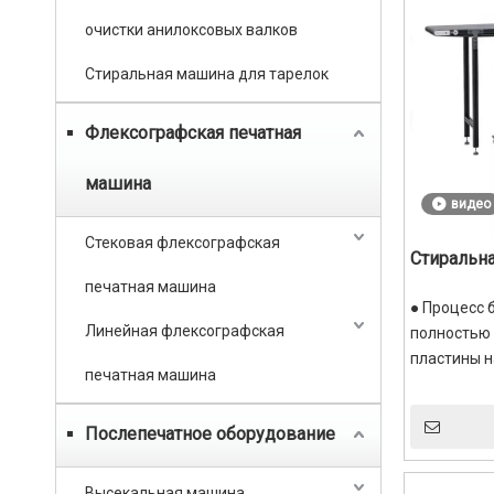
очистки анилоксовых валков
Стиральная машина для тарелок
Флексографская печатная
машина
видео
Стековая флексографская
Стиральн
печатная машина
● Процесс 
Линейная флексографская
полностью 
пластины н
печатная машина
очень коро
● При ручн
Послепечатное оборудование
печатную ф
и безопасн
времени и 
Высекальная машина