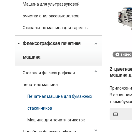
Машина для ультразвуковой
очистки анилоксовых валков
Стиральная машина для тарелок
Флексографская печатная
видео
машина
2-цветная
Стековая флексографская
машина д
печатная машина
Приложени
В основном
Печатная машина для бумажных
термобумаг
стаканчиков
алюминиево
пленке, по
Машина для печати этикеток
пластиковой
Линейная флексографская