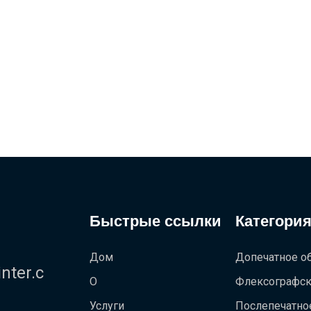
Быстрые ссылки
Категория
Дом
Допечатное о
ter.c
О
Флексографск
Услуги
Послепечатно