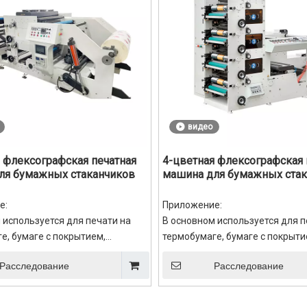
видео
 флексографская печатная
4-цветная флексографская 
ля бумажных стаканчиков
машина для бумажных стак
RY-850
е:
Приложение:
 используется для печати на
В основном используется для п
е, бумаге с покрытием,
термобумаге, бумаге с покрыти
й фольге, крафт-бумаге, бопп-
алюминиевой фольге, крафт-бу
Расследование
Расследование
лиэтиленовой пленке,
пленке, полиэтиленовой пленке
 пленке и т. д.
пластиковой пленке и т. д.