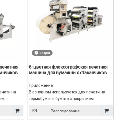
видео
печатная
6-цветная флексографская печатная
анчиков
машина для бумажных стаканчиков
Приложение:
ечати на
В основном используется для печати на
ем,
термобумаге, бумаге с покрытием,
маге, бопп-
алюминиевой фольге, крафт-бумаге, бопп-
Расследование
,
пленке, полиэтиленовой пленке,
пластиковой пленке и т. д.